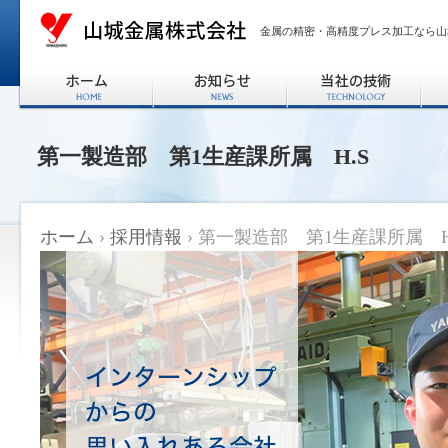
金属の精密・高精度プレス加工なら山
第一製造部 第1生産課所属 H.S
ホーム
›
採用情報
› 第一製造部 第1生産課所属 H