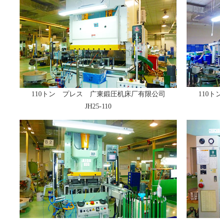
110トン プレス 广東鍛圧机床厂有限公司
110
JH25-110