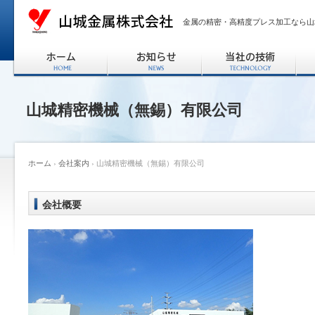
金属の精密・高精度プレス加工なら山
山城精密機械（無錫）有限公司
ホーム
›
会社案内
› 山城精密機械（無錫）有限公司
会社概要