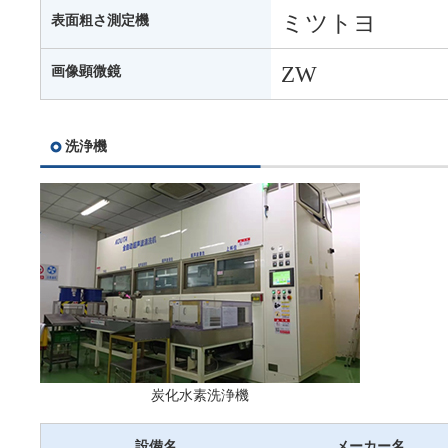
ミツトヨ
表面粗さ測定機
ZW
画像顕微鏡
洗浄機
炭化水素洗浄機
設備名
メーカー名