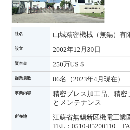
山城精密機械（無錫）有
社名
2002年12月30日
設立
250万US＄
資本金
86名（2023年4月現在）
従業員数
精密プレス加工品、精密
事業内容
とメンテナンス
江蘇省無錫新区機電工業
所在地
TEL：0510-85200110 FA