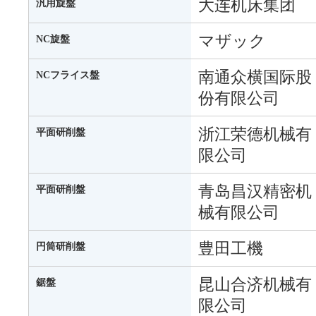
大连机床集团
汎用旋盤
マザック
NC旋盤
南通众横国际股
NCフライス盤
份有限公司
浙江荣德机械有
平面研削盤
限公司
青岛昌汉精密机
平面研削盤
械有限公司
豊田工機
円筒研削盤
昆山合济机械有
鋸盤
限公司